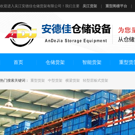
欢迎进入吴江安德佳仓储货架有限公司！我们主要
吴江货架
|
重型阁楼平台
|
首页
仓储货架
智能货架
重型货
热门搜索关键词：
重型货架
中型货架
横梁货架
轻型层板式货架