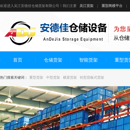
欢迎进入吴江安德佳仓储货架有限公司！我们主要
吴江货架
|
重型阁楼平台
|
首页
仓储货架
智能货架
重型货
热门搜索关键词：
重型货架
中型货架
横梁货架
轻型层板式货架