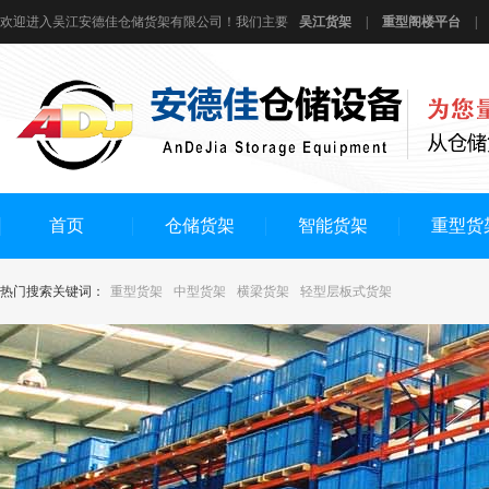
欢迎进入吴江安德佳仓储货架有限公司！我们主要
吴江货架
|
重型阁楼平台
|
首页
仓储货架
智能货架
重型货
热门搜索关键词：
重型货架
中型货架
横梁货架
轻型层板式货架