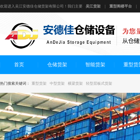
欢迎进入吴江安德佳仓储货架有限公司！我们主要
吴江货架
|
重型阁楼平台
|
首页
仓储货架
智能货架
重型货
热门搜索关键词：
重型货架
中型货架
横梁货架
轻型层板式货架