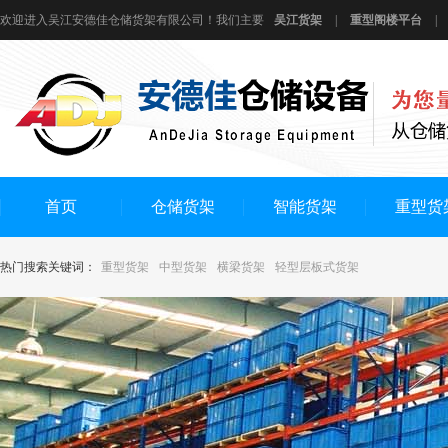
欢迎进入吴江安德佳仓储货架有限公司！我们主要
吴江货架
|
重型阁楼平台
|
首页
仓储货架
智能货架
重型货
热门搜索关键词：
重型货架
中型货架
横梁货架
轻型层板式货架