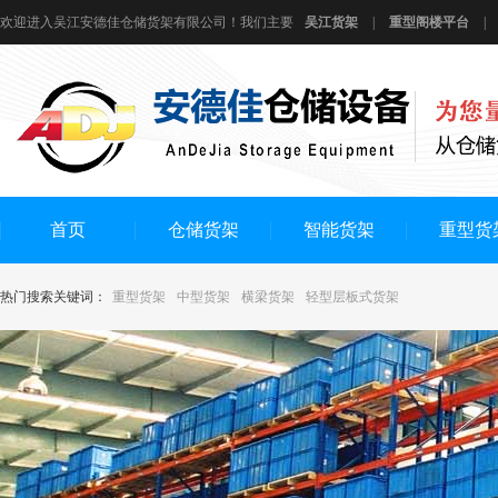
欢迎进入吴江安德佳仓储货架有限公司！我们主要
吴江货架
|
重型阁楼平台
|
首页
仓储货架
智能货架
重型货
热门搜索关键词：
重型货架
中型货架
横梁货架
轻型层板式货架